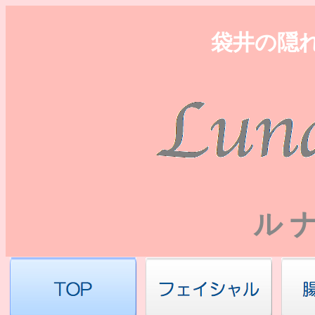
袋井の隠
ル 